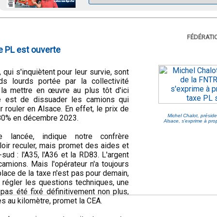
FÉDÉRATIO
xe PL est ouverte
qui s'inquiètent pour leur survie, sont
s lourds portée par la collectivité
la mettre en œuvre au plus tôt d'ici
 est de dissuader les camions qui
 rouler en Alsace. En effet, le prix de
Michel Chalot, présid
e 80% en décembre 2023.
Alsace, s'exprime à pro
e lancée, indique notre confrère
loir reculer, mais promet des aides et
-sud : l'A35, l'A36 et la RD83. L'argent
camions. Mais l'opérateur n'a toujours
place de la taxe n'est pas pour demain,
 régler les questions techniques, une
 pas été fixé définitivement non plus,
s au kilomètre, promet la CEA.