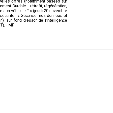
velles offres (notamment basées sur
ement Durable - rétrofit, régénération,
de son véhicule ? » (jeudi 20 novembre
rsécurité : « Sécuriser nos données et
), sur fond d'essor de l'intelligence
oT). - MF