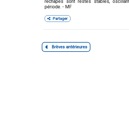
rechapés sont restés stables, oscilla
période. - MF
Partager