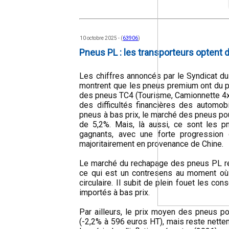
10 octobre 2025 - (
63906
)
Pneus PL : les transporteurs optent 
Les chiffres annoncés par le Syndicat d
montrent que les pneus premium ont du pl
des pneus TC4 (Tourisme, Camionnette 4x
des difficultés financières des automobi
pneus à bas prix, le marché des pneus pou
de 5,2%. Mais, là aussi, ce sont les p
gagnants, avec une forte progression 
majoritairement en provenance de Chine.
Le marché du rechapage des pneus PL re
ce qui est un contresens au moment où
circulaire. Il subit de plein fouet les c
importés à bas prix.
Par ailleurs, le prix moyen des pneus p
(-2,2% à 596 euros HT), mais reste nette