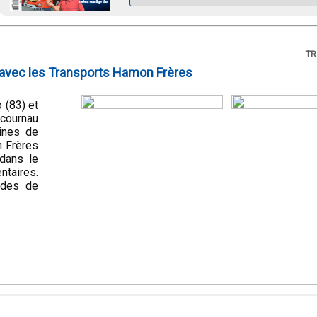
T
 avec les Transports Hamon Frères
 (83) et
ucournau
aines de
n Frères
 dans le
ntaires.
ndes de