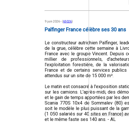
9 juin 2026 - (
65026
)
Palfinger France célèbre ses 30 ans
Le constructeur autrichien Palfinger, lea
de la grue, célèbre cette semaine à Liv
France avec le groupe Vincent. Depuis ce 
millier de professionnels, d'achete
l'exploitation forestière, de la valoris
France et de certains services publics 
attendus sur un site de 15 000 m².
Le matin est consacré à l'exposition sta
sur les camions. L'après-midi, des démon
et le gain de temps apportées par les dern
Scania 770S 10x4 de Sommalev (80) est
soit le modèle le plus puissant de la ga
(1 050 salariés sur 40 sites en France) a
et le même faste ses 140 ans. - AL