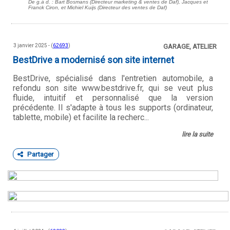
De g.à d. : Bart Bosmans (Directeur marketing & ventes de Daf), Jacques et
Franck Ciron, et Michiel Kuijs (Directeur des ventes de Daf)
3 janvier 2025 - (
62693
)
GARAGE, ATELIER
BestDrive a modernisé son site internet
BestDrive, spécialisé dans l'entretien automobile, a
refondu son site www.bestdrive.fr, qui se veut plus
fluide, intuitif et personnalisé que la version
précédente. Il s'adapte à tous les supports (ordinateur,
tablette, mobile) et facilite la recherc...
lire la suite
Partager