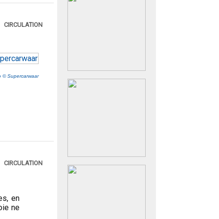
CIRCULATION
o © Supercarwaar
CIRCULATION
es, en
oie ne