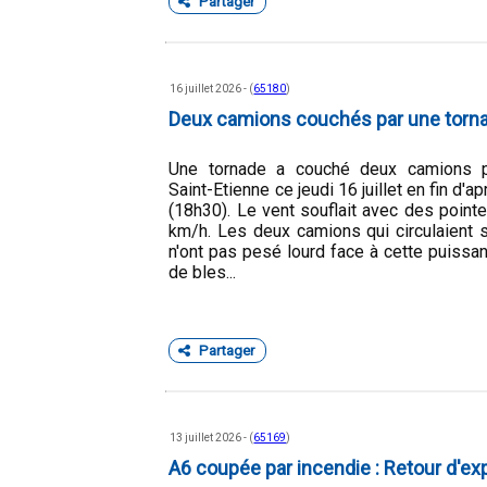
Partager
16 juillet 2026 - (
65180
)
Deux camions couchés par une torna
Une tornade a couché deux camions 
Saint-Etienne ce jeudi 16 juillet en fin d'a
(18h30). Le vent souflait avec des point
km/h. Les deux camions qui circulaient s
n'ont pas pesé lourd face à cette puissa
de bles...
Partager
13 juillet 2026 - (
65169
)
A6 coupée par incendie : Retour d'ex